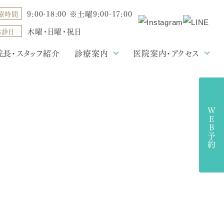
9:00-18:00 ※土曜9:00-17:00
療時間
木曜・日曜・祝日
休診日
院長・スタッフ紹介
診療案内
医院案内・アクセス
一般歯科
医院案内・アクセスTOP
審美歯科・ホワイトニング
歯周病治療
施設基準
訪問診療
WEB予約
小児歯科
キャンセルポリシー
入れ歯治療
小児矯正
再生医療
インプラント
予防歯科
オーラルフレイル