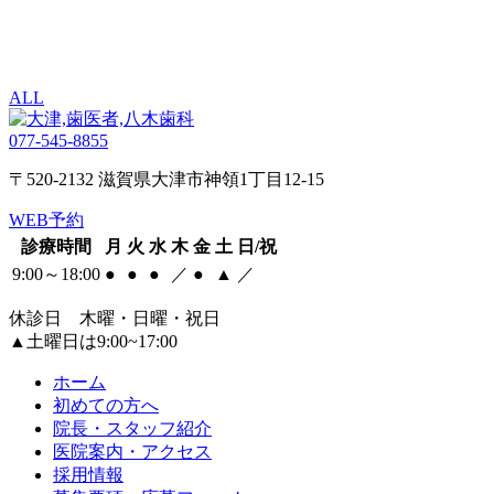
ALL
077-545-8855
〒520-2132 滋賀県大津市神領1丁目12-15
WEB予約
診療時間
月
火
水
木
金
土
日/祝
9:00～18:00
●
●
●
／
●
▲
／
休診日 木曜・日曜・祝日
▲土曜日は9:00~17:00
ホーム
初めての方へ
院長・スタッフ紹介
医院案内・アクセス
採用情報